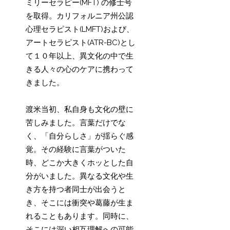
ミリーセラピー(MFT) の修士号
を取得。カリフォルニア州公認
心理セラピスト(LMFT)および、
アートセラピスト(ATR-BC)とし
て１０年以上、異文化の中で生
きる人々の心のケアに携わって
きました。
渡米当初、私自身も文化の壁に
苦しみました。言葉だけでな
く、「自分らしさ」が揺らぐ感
覚。その経験に言葉がついた
時、どこか大きくホッとした自
分がいました。異なる文化や生
き方を持つ者同士が出会うと
き、そこには衝突や葛藤が生ま
れることもあります。同時に、
そこには深い相互理解への可能