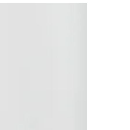
必要な技術や知識、その他支援職に携わるこ
とを教わる教習のこと。心理療法士の育成に
なぜSVが必要なのかをアメリカの経験を踏
まえ紹介します。