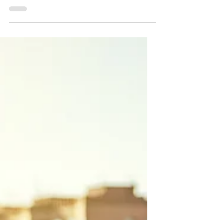
感は排外主義か？
「日本人ファースト」と言うとき、そこに含
まれる“日本人”とは誰を指すのでしょう
か？そして、その定義から外れる人たちと
は？不法移民、留学生、日本に家族がいる
人、日本で生まれ育った人、日本で働く人、
日本にルーツを持つ人……。どこに線を引く
のか。そしてその線を引いた先に、どんな社
会が生まれるのか。差別が社会に溶け込むと
き、それは「異質なものを排除せよ」という
空気を生み出し、結果として誰もが安心して
暮らせる場を失っていくのです。「内側」と
「外側」という線引きがあるとき、そこには
排他の論理が働いており、「守る」という言
葉の裏に「切り捨てる」構造が隠れているか
もしれません。排外主義を食い止めるために
何が必要なのかを考えてみたいと思います。