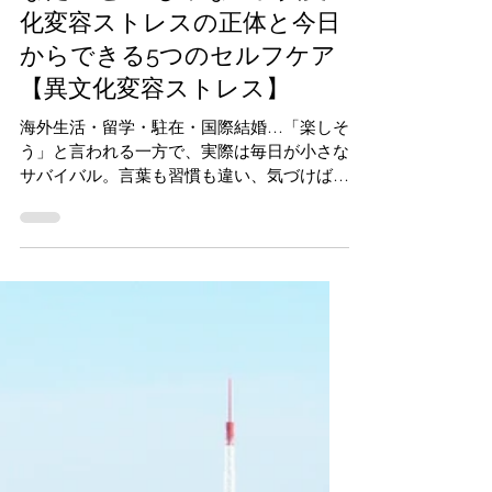
ヤス＠BUNKAIWA
2025年7月20日
読了時間: 7分
海外生活がしんどいのは“あ
なたのせい”じゃない。異文
化変容ストレスの正体と今日
からできる5つのセルフケア
【異文化変容ストレス】
海外生活・留学・駐在・国際結婚…「楽しそ
う」と言われる一方で、実際は毎日が小さな
サバイバル。言葉も習慣も違い、気づけば
涙・怒り・孤独のループにハマる――それ、
**異文化変容ストレス（Acculturative
Stress）**かもしれません。この記事では、
異文化環境で暮らす人が経験しやすい心理的