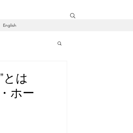
English
・体験
t”とは
・ホー