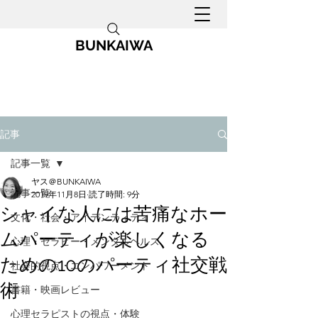
BUNKAIWA
記事
記事一覧
ヤス＠BUNKAIWA
記事一覧
2019年11月8日
読了時間: 9分
シャイな人には苦痛なホー
文化・社会・アイデンティティ
ムパーティが楽しくなる
心理・セラピー・メンタルヘルス
ための10のパーティ社交戦
社会的視点・エンパワーメント
術
書籍・映画レビュー
心理セラピストの視点・体験