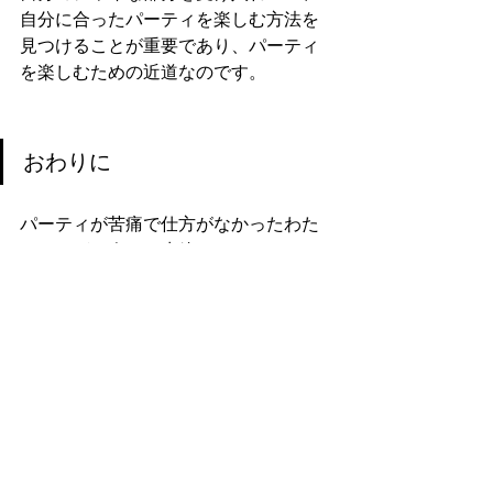
自分に合ったパーティを楽しむ方法を
見つけることが重要であり、パーティ
を楽しむための近道なのです。
おわりに
パーティが苦痛で仕方がなかったわた
しですが、今では生粋のパーティアニ
マル達（AKA. 旦那さんとお義母さん）
に鍛えられて、パーティが楽しめるよ
うになりました。笑
それには、上記のアドバイスが提案す
るように、自分の社交力の許容範囲を
知ること、そして、自分なりの楽しみ
方を見つけられたからだと思います。